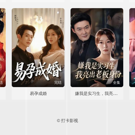
结
完结
全集
嫌我是实习生，我亮出老板身份
易孕成婚
© 打卡影视