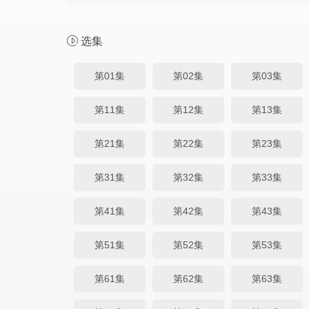
选集
第01集
第02集
第03集
第11集
第12集
第13集
第21集
第22集
第23集
第31集
第32集
第33集
第41集
第42集
第43集
第51集
第52集
第53集
第61集
第62集
第63集