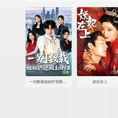
全集
已完
一别数载姐姐护迎殿主回归
妖妃在上