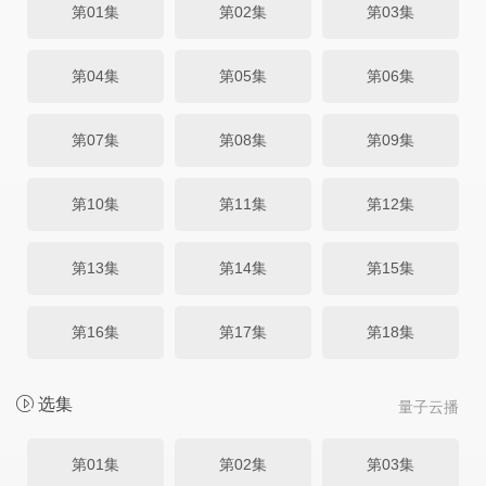
第01集
第02集
第03集
第04集
第05集
第06集
第07集
第08集
第09集
第10集
第11集
第12集
第13集
第14集
第15集
第16集
第17集
第18集
选集
量子云播
第01集
第02集
第03集