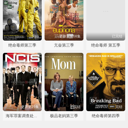
完结
更新至第08集
已完结
绝命毒师第三季
亢奋第三季
绝命毒师 第五季
更新至25集
已完结
完结
极品老妈第三季
绝命毒师第四季
海军罪案调查处第十一季