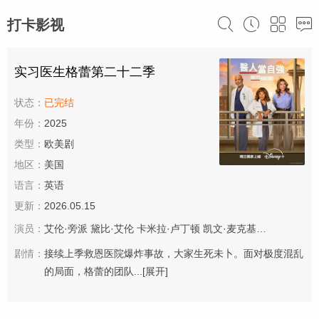
打卡影视
实习医生格蕾第二十二季
状态：
已完结
年份：
2025
类型：
欧美剧
地区：
美国
语言：
英语
更新：
2026.05.15
演员：
艾伦·旁派
黛比·艾伦
卡米拉·卢丁顿
凯文·麦克基德
小詹姆斯·
剧情：
接续上季救恩医院爆炸事故，大家生死未卜。面对极度混乱
的局面，格蕾的团队...
[展开]