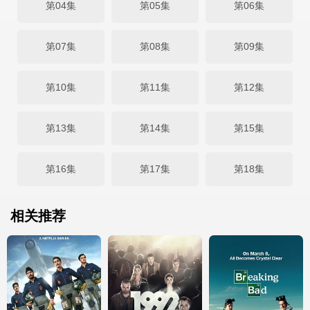
第04集
第05集
第06集
第07集
第08集
第09集
第10集
第11集
第12集
第13集
第14集
第15集
第16集
第17集
第18集
相关推荐