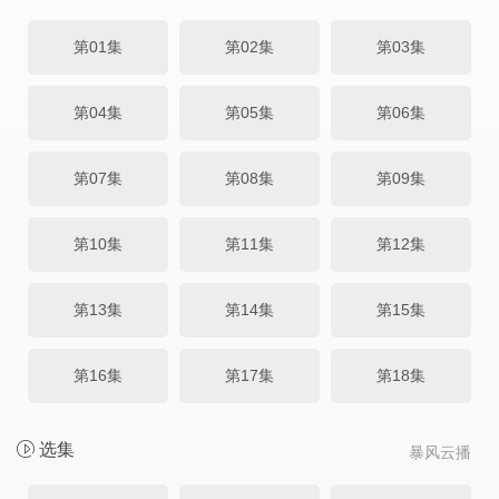
第01集
第02集
第03集
第04集
第05集
第06集
第07集
第08集
第09集
第10集
第11集
第12集
第13集
第14集
第15集
第16集
第17集
第18集
选集
暴风云播