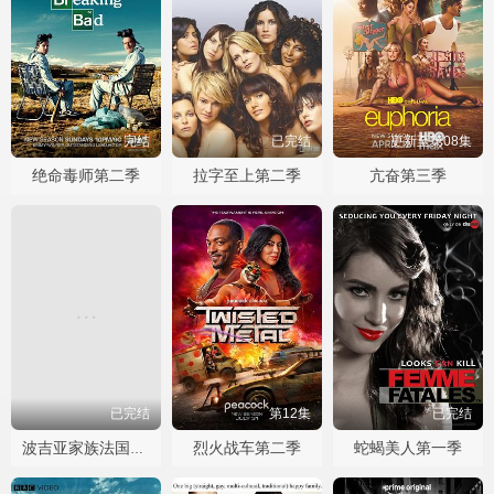
完结
已完结
更新至第08集
绝命毒师第二季
拉字至上第二季
亢奋第三季
已完结
第12集
已完结
烈火战车第二季
蛇蝎美人第一季
波吉亚家族法国版第一季