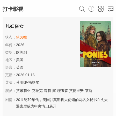
打卡影视
凡妇俗女
状态：
第08集
年份：
2026
类型：
欧美剧
地区：
美国
语言：
英语
更新：
2026.01.16
导演：
苏珊娜·福格尔
演员：
艾米莉亚·克拉克
海莉·露·理查森
艾德里安·莱斯特
尼古拉斯·
剧情：
20世纪70年代，美国驻莫斯科大使馆的两名女秘书在丈夫
遇害后成为中央情...
[展开]