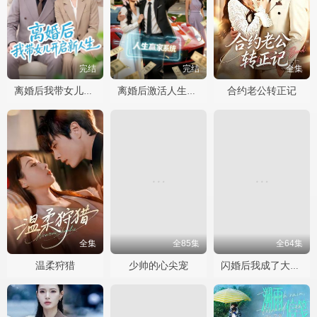
完结
完结
全集
合约老公转正记
离婚后我带女儿开启新人生
离婚后激活人生赢家系统
全集
全85集
全64集
温柔狩猎
少帅的心尖宠
闪婚后我成了大佬的掌中之物