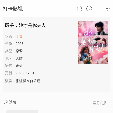
打卡影视
爵爷，她才是你夫人
状态：
全集
年份：
2026
类型：
恋爱
地区：
大陆
语言：
未知
更新：
2026.05.10
演员：
张韫韬＆仇乐瑶
选集
索尼云播