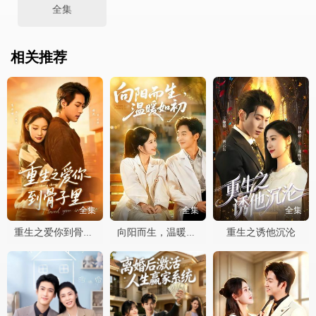
全集
相关推荐
全集
全集
全集
重生之诱他沉沦
重生之爱你到骨子里
向阳而生，温暖如初