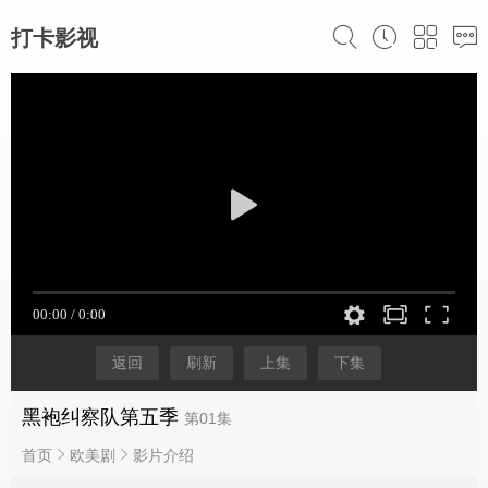
打卡影视
返回
刷新
上集
下集
黑袍纠察队第五季
第01集
首页
欧美剧
影片介绍