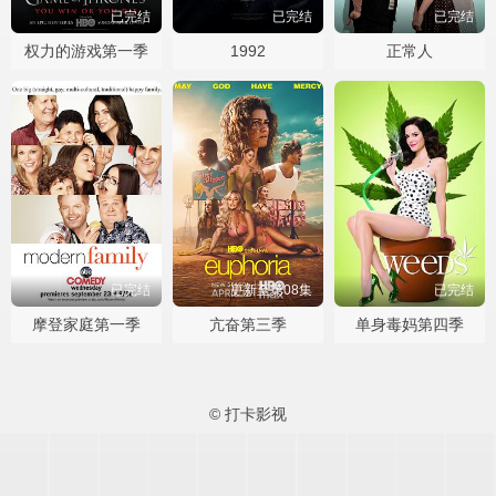
已完结
已完结
已完结
权力的游戏第一季
1992
正常人
已完结
更新至第08集
已完结
摩登家庭第一季
亢奋第三季
单身毒妈第四季
© 打卡影视