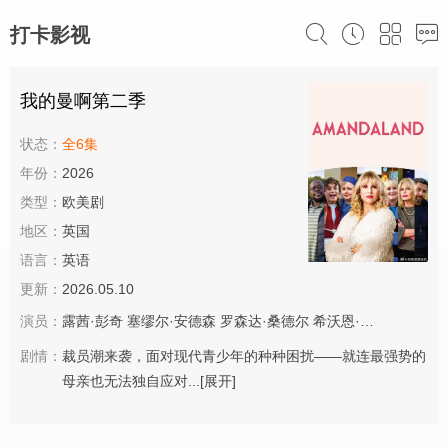
打卡影视
我的曼啊第二季
状态：
全6集
年份：
2026
类型：
欧美剧
地区：
英国
语言：
英语
更新：
2026.05.10
演员：
露茜·彭奇
塞缪尔·安德森
罗森达·桑德尔
希沃恩·麦克斯维尼
乔
剧情：
裁员潮来袭，面对现代青少年的种种困扰——就连最强势的
母亲也无法独自应对...
[展开]