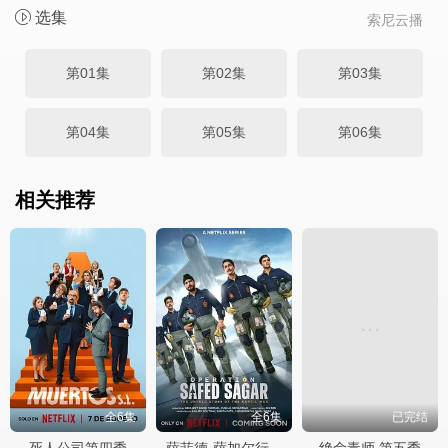
选集
索尼云播
第01集
第02集
第03集
第04集
第05集
第06集
相关推荐
全6集
全6集
已完结
死人公司第四季
绝命毒师 第五季