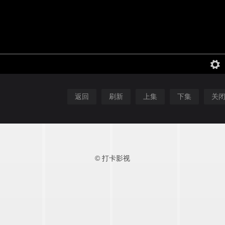
返回
刷新
上集
下集
关
© 打卡影视