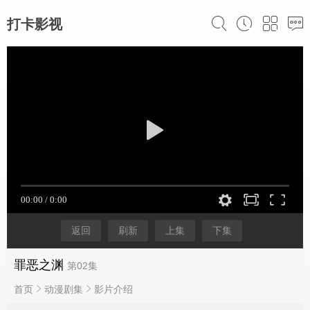
打卡影视
返回
刷新
上集
下集
罪恶之渊
第02集
首页
动漫剧集
影片介绍